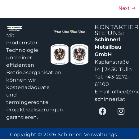
Next
→
KONTAKTIE
SIE UNS:
Mit
Schinnerl
modernster
Metallbau
Technologie
GmbH
und einer
Kaplanstraße
effizienten
14 | 3430 Tulln
Betriebsorganisation
Tel:
+43-2272-
können wir
61100
kostenadäquate
Email:
office@me
und
schinnerl.at
termingerechte
Projektrealisierungen
garantieren.
Copyright © 2026 Schinnerl Verwaltungs