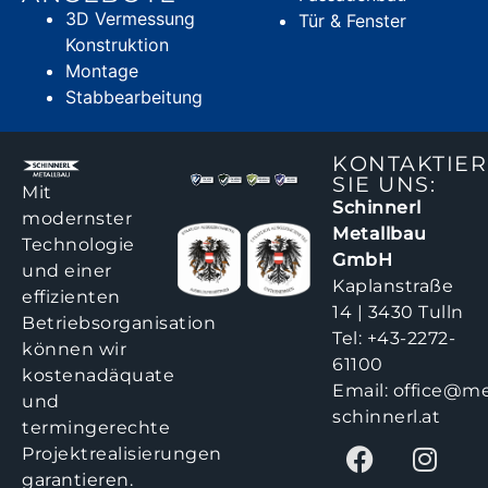
3D Vermessung
Tür & Fenster
Konstruktion
Montage
Stabbearbeitung
KONTAKTIE
SIE UNS:
Mit
Schinnerl
modernster
Metallbau
Technologie
GmbH
und einer
Kaplanstraße
effizienten
14 | 3430 Tulln
Betriebsorganisation
Tel:
+43-2272-
können wir
61100
kostenadäquate
Email:
office@me
und
schinnerl.at
termingerechte
Projektrealisierungen
garantieren.