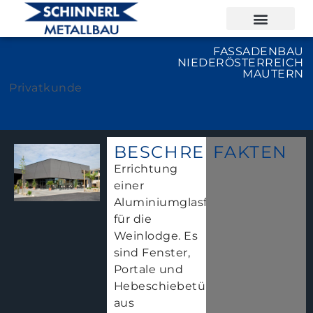
FASSADENBAU
NIEDERÖSTERREICH
MAUTERN
Privatkunde
BESCHREIBUNG
FAKTEN
Errichtung
einer
Aluminiumglasfassade
für die
Weinlodge. Es
sind Fenster,
Portale und
Hebeschiebetüren
aus