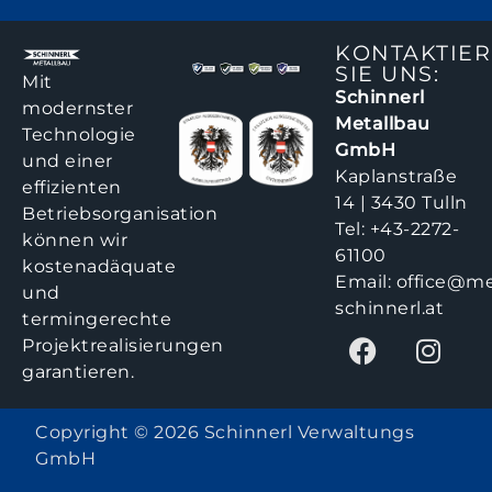
KONTAKTIE
SIE UNS:
Mit
Schinnerl
modernster
Metallbau
Technologie
GmbH
und einer
Kaplanstraße
effizienten
14 | 3430 Tulln
Betriebsorganisation
Tel:
+43-2272-
können wir
61100
kostenadäquate
Email:
office@me
und
schinnerl.at
termingerechte
Projektrealisierungen
garantieren.
Copyright © 2026 Schinnerl Verwaltungs
GmbH