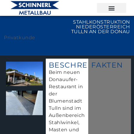
STAHLKONSTRUKTION
NIEDERÖSTERREICH
TULLN AN DER DONAU
Privatkunde
BESCHREIBUNG
FAKTEN
Beim neuen
Donauufer-
Restaurant in
der
Blumenstadt
Tulln sind im
Außenbereich
Stahlwinkel,
Masten und