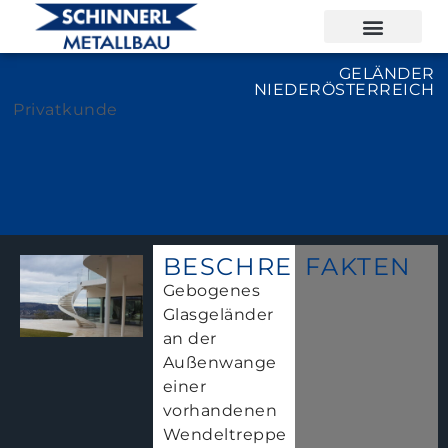
GELÄNDER
NIEDERÖSTERREICH
Privatkunde
BESCHREIBUNG
FAKTEN
Gebogenes
Glasgeländer
an der
Außenwange
einer
vorhandenen
Wendeltreppe