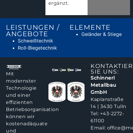
ergänzt.
LEISTUNGEN /
ELEMENTE
ANGEBOTE
Geländer & Stiege
Schweißtechnik
Roll-Biegetechnik
KONTAKTIE
SIE UNS:
Mit
Schinnerl
modernster
Metallbau
Technologie
GmbH
und einer
Kaplanstraße
effizienten
14 | 3430 Tulln
Betriebsorganisation
Tel:
+43-2272-
können wir
61100
kostenadäquate
Email:
office@me
und