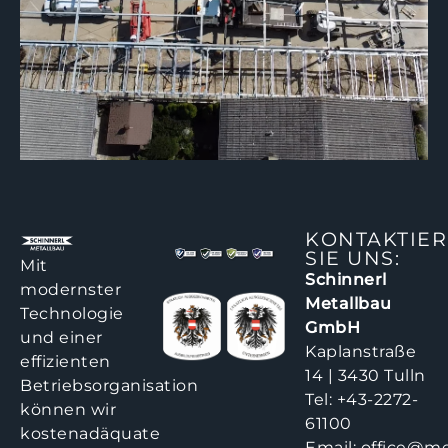
KONTAKTIE
SIE UNS:
Mit
Schinnerl
modernster
Metallbau
Technologie
GmbH
und einer
Kaplanstraße
effizienten
14 | 3430 Tulln
Betriebsorganisation
Tel:
+43-2272-
können wir
61100
kostenadäquate
Email:
office@me