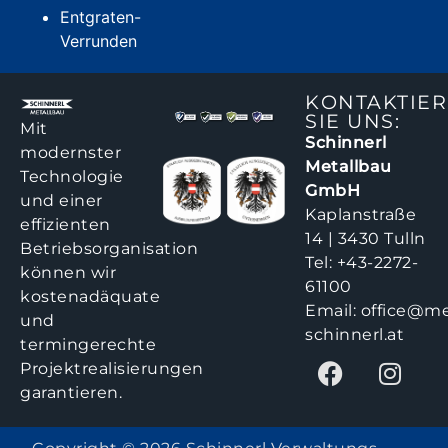
Entgraten-
Verrunden
KONTAKTIE
SIE UNS:
Mit
Schinnerl
modernster
Metallbau
Technologie
GmbH
und einer
Kaplanstraße
effizienten
14 | 3430 Tulln
Betriebsorganisation
Tel:
+43-2272-
können wir
61100
kostenadäquate
Email:
office@me
und
schinnerl.at
termingerechte
Projektrealisierungen
garantieren.