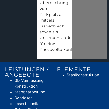
Überdachung
von
Parkplätzen
mittels
Trapezblech,
sowie als
Unterkonstruktion
für eine
Photovoltaikanlage.
LEISTUNGEN /
ELEMENTE
ANGEBOTE
Stahlkonstruktion
3D Vermessung
Konstruktion
Stabbearbeitung
Rohrlaser
Lasertechnik