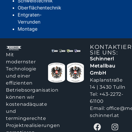
Schweißtechnik
Oberflächentechnik
Entgraten-
Verrunden
Montage
KONTAKTIE
SIE UNS:
Mit
Schinnerl
modernster
Metallbau
Technologie
GmbH
und einer
Kaplanstraße
effizienten
14 | 3430 Tulln
Betriebsorganisation
Tel:
+43-2272-
können wir
61100
kostenadäquate
Email:
office@me
und
schinnerl.at
termingerechte
Projektrealisierungen