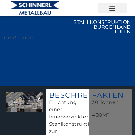
STAHLKONSTRUKTION
BURGENLAND
TULLN
Großkunde
BESCHREIBUNG
FAKTEN
Errichtung
30 Tonnen
einer
400M²
feuerverzinkten
Stahlkonstruktion
zur