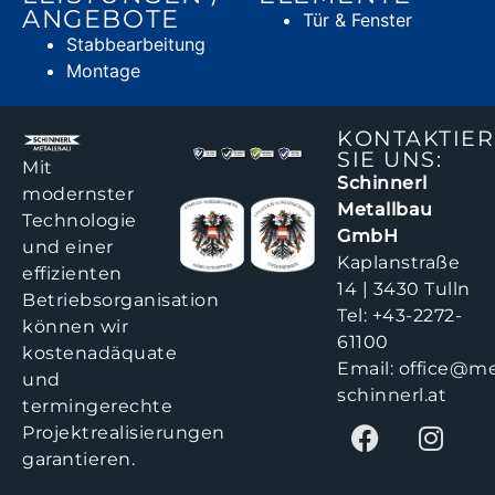
ANGEBOTE
Tür & Fenster
Stabbearbeitung
Montage
KONTAKTIE
SIE UNS:
Mit
Schinnerl
modernster
Metallbau
Technologie
GmbH
und einer
Kaplanstraße
effizienten
14 | 3430 Tulln
Betriebsorganisation
Tel:
+43-2272-
können wir
61100
kostenadäquate
Email:
office@me
und
schinnerl.at
termingerechte
Projektrealisierungen
garantieren.