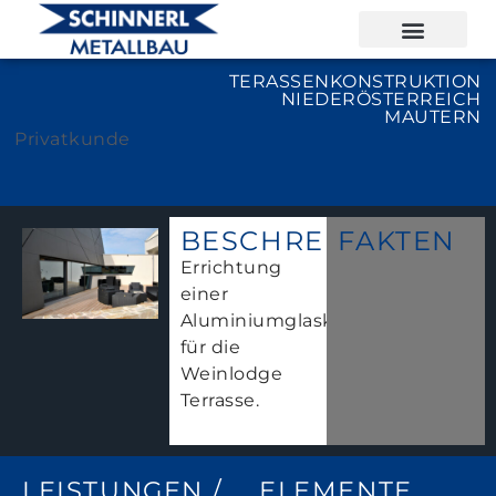
TERASSENKONSTRUKTION
NIEDERÖSTERREICH
MAUTERN
Privatkunde
BESCHREIBUNG
FAKTEN
Errichtung
einer
Aluminiumglaskonstruktion
für die
Weinlodge
Terrasse.
LEISTUNGEN /
ELEMENTE