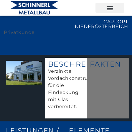
CARPORT
NIEDERÖSTERREICH
Privatkunde
BESCHREIBUNG
FAKTEN
Verzinkte
Vordachkonstruktion
für die
Eindeckung
mit Glas
vorbereitet.
LEISTUNGEN /
ELEMENTE