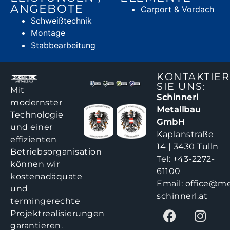
ANGEBOTE
Carport & Vordach
Schweißtechnik
Montage
Stabbearbeitung
KONTAKTIE
SIE UNS:
Mit
Schinnerl
modernster
Metallbau
Technologie
GmbH
und einer
Kaplanstraße
effizienten
14 | 3430 Tulln
Betriebsorganisation
Tel:
+43-2272-
können wir
61100
kostenadäquate
Email:
office@me
und
schinnerl.at
termingerechte
Projektrealisierungen
garantieren.