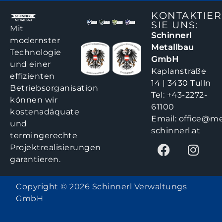
KONTAKTIE
SIE UNS:
Mit
Schinnerl
modernster
Metallbau
Technologie
GmbH
und einer
Kaplanstraße
effizienten
14 | 3430 Tulln
Betriebsorganisation
Tel:
+43-2272-
können wir
61100
kostenadäquate
Email:
office@me
und
schinnerl.at
termingerechte
Projektrealisierungen
garantieren.
Copyright © 2026 Schinnerl Verwaltungs
GmbH