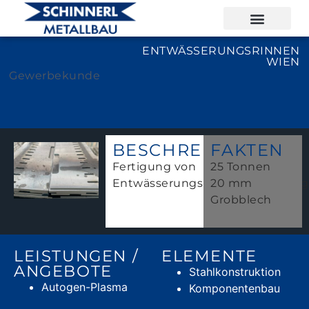
ENTWÄSSERUNGSRINNEN
WIEN
Gewerbekunde
BESCHREIBUNG
FAKTEN
Fertigung von
25 Tonnen
Entwässerungsrinnenabdeckung
20 mm
Grobblech
LEISTUNGEN /
ELEMENTE
ANGEBOTE
Stahlkonstruktion
Autogen-Plasma
Komponentenbau