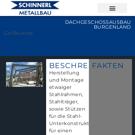
DACHGESCHOSSAUSBAU
BURGENLAND
Großkunde
BESCHREIBUNG
FAKTEN
Herstellung
und Montage
etwaiger
Stahlrahmen,
Stahlträger,
sowie Stützen
für die Stahl-
Unterkonstruktion
für einen