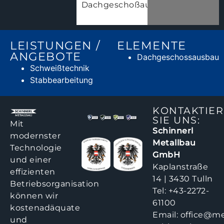
Dachgeschoßausbau.
LEISTUNGEN /
ELEMENTE
ANGEBOTE
Dachgeschossausbau
Schweißtechnik
Stabbearbeitung
KONTAKTIE
SIE UNS:
Mit
Schinnerl
modernster
Metallbau
Technologie
GmbH
und einer
Kaplanstraße
effizienten
14 | 3430 Tulln
Betriebsorganisation
Tel:
+43-2272-
können wir
61100
kostenadäquate
Email:
office@me
und