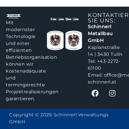
KONTAKTIE
SIE UNS:
Mit
Schinnerl
modernster
Metallbau
Technologie
GmbH
und einer
Kaplanstraße
effizienten
14 | 3430 Tulln
Betriebsorganisation
Tel:
+43-2272-
können wir
61100
kostenadäquate
Email:
office@me
und
schinnerl.at
termingerechte
Projektrealisierungen
garantieren.
Copyright © 2026 Schinnerl Verwaltungs
GmbH